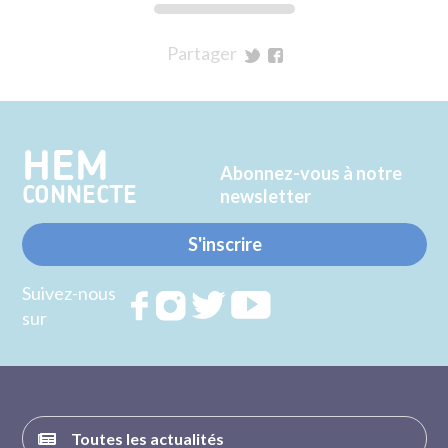
Partager
sur
sur
Twitter
Facebook
HEM
Abonnez-vous à notre
CONNECTE
newsletter
S'inscrire
Suivez-nous
Rejoignez
Rejoignez
Rejoignez
Rejoignez
sur
nous sur
nous sur
nous sur
nous sur
FACEBOOK
INSTAGRAM
TWITTER
YOUTUBE
Toutes les actualités