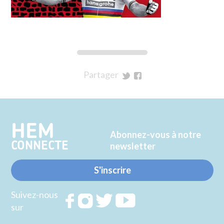
Partager
sur
sur
Twitter
Facebook
HEM
Abonnez-vous à notre
CONNECTE
newsletter
S'inscrire
Suivez-nous
Rejoignez
Rejoignez
Rejoignez
Rejoignez
sur
nous sur
nous sur
nous sur
nous sur