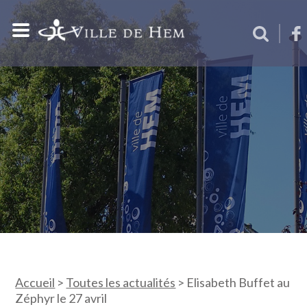
Accueil
>
Toutes les actualités
>
Elisabeth Buffet au
Zéphyr le 27 avril