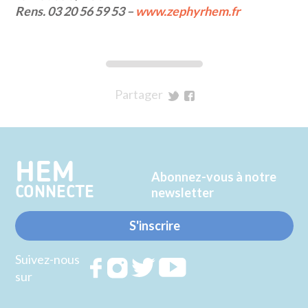
Rens. 03 20 56 59 53 –
www.zephyrhem.fr
Partager
sur
sur
Twitter
Facebook
HEM
Abonnez-vous à notre
CONNECTE
newsletter
S'inscrire
Suivez-nous
Rejoignez
Rejoignez
Rejoignez
Rejoignez
sur
nous sur
nous sur
nous sur
nous sur
FACEBOOK
INSTAGRAM
TWITTER
YOUTUBE