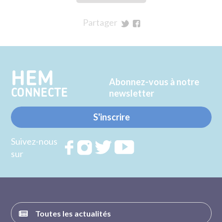
Partager
sur
sur
Twitter
Facebook
HEM
Abonnez-vous à notre
CONNECTE
newsletter
S'inscrire
Suivez-nous
Rejoignez
Rejoignez
Rejoignez
Rejoignez
sur
nous sur
nous sur
nous sur
nous sur
FACEBOOK
INSTAGRAM
TWITTER
YOUTUBE
Toutes les actualités