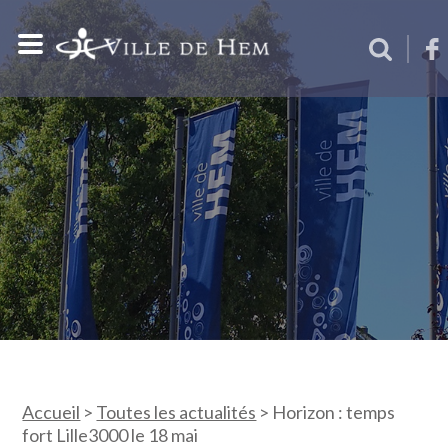
Accueil
>
Toutes les actualités
>
Horizon : temps
fort Lille3000 le 18 mai