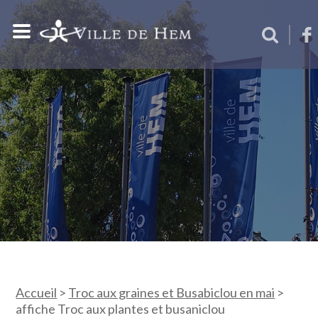
Accueil
>
Troc aux graines et Busabiclou en mai
>
affiche Troc aux plantes et busaniclou