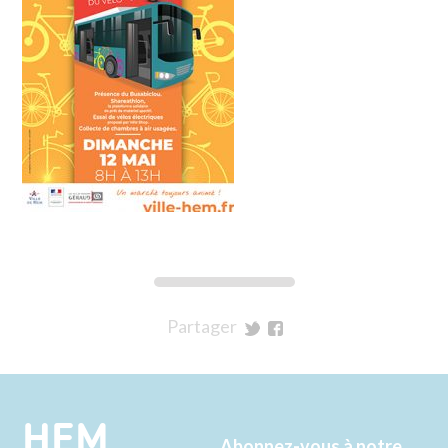
Partager
sur
sur
Twitter
Facebook
HEM
Abonnez-vous à notre