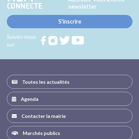
CONNECTE
newsletter
S'inscrire
Suivez-nous
Rejoignez
Rejoignez
Rejoignez
Rejoignez
sur
nous sur
nous sur
nous sur
nous sur
FACEBOOK
INSTAGRAM
TWITTER
YOUTUBE
Toutes les actualités
Agenda
Contacter la mairie
Marchés publics