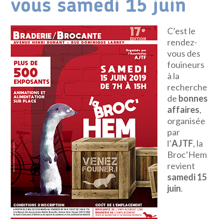
vous samedi 15 juin
C’est le
rendez-
vous des
fouineurs
à la
recherche
de
bonnes
affaires
,
organisée
par
l’
AJTF
, la
Broc’Hem
revient
samedi 15
juin
.