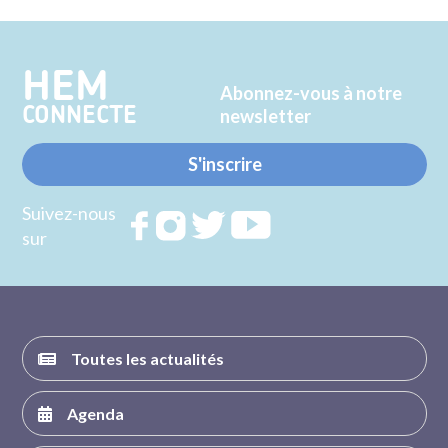
sur
sur
Twitter
Facebook
HEM
Abonnez-vous à notre
CONNECTE
newsletter
S'inscrire
Suivez-nous
Rejoignez
Rejoignez
Rejoignez
Rejoignez
sur
nous sur
nous sur
nous sur
nous sur
FACEBOOK
INSTAGRAM
TWITTER
YOUTUBE
Toutes les actualités
Agenda