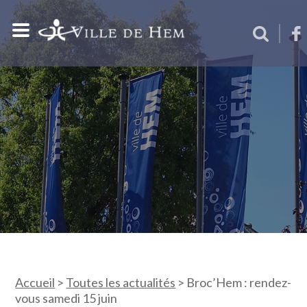
Accueil
>
Toutes les actualités
>
Broc’Hem : rendez-
vous samedi 15 juin