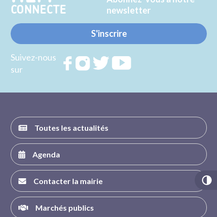
CONNECTE
newsletter
S'inscrire
Suivez-nous
Rejoignez
Rejoignez
Rejoignez
Rejoignez
sur
nous sur
nous sur
nous sur
nous sur
FACEBOOK
INSTAGRAM
TWITTER
YOUTUBE
Toutes les actualités
Agenda
Contacter la mairie
Marchés publics