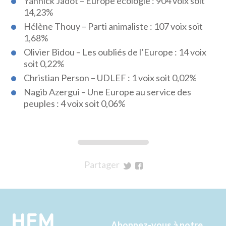
Yannick Jadot – Europe écologie : 904 voix soit
14,23%
Hélène Thouy – Parti animaliste : 107 voix soit
1,68%
Olivier Bidou – Les oubliés de l’Europe : 14 voix
soit 0,22%
Christian Person – UDLEF : 1 voix soit 0,02%
Nagib Azergui – Une Europe au service des
peuples : 4 voix soit 0,06%
Partager
sur
sur
Twitter
Facebook
HEM
Abonnez-vous à notre