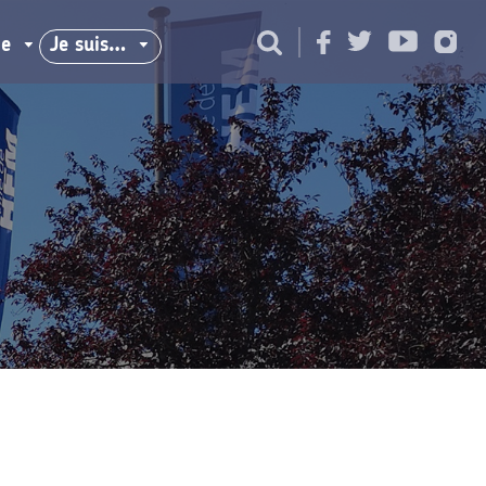
ie
Je suis…