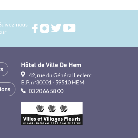
Suivez-nous
Rejoignez
Rejoignez
Rejoignez
Rejoignez
sur
nous sur
nous sur
nous sur
nous sur
FACEBOOK
INSTAGRAM
TWITTER
YOUTUBE
Hôtel de Ville De Hem
cs
42, rue du Général Leclerc
B.P. n°30001 - 59510 HEM
tions
03 20 66 58 00