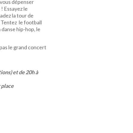
z vous dépenser
 ! Essayez le
adez la tour de
 Tentez le football
a danse hip-hop, le
pas le grand concert
ions) et de 20h à
 place