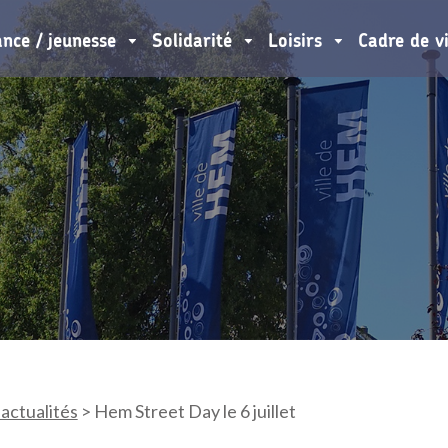
ance / jeunesse
Solidarité
Loisirs
Cadre de v
 actualités
>
Hem Street Day le 6 juillet