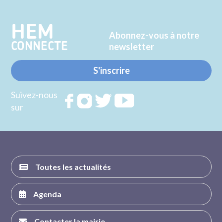
Twitter
Facebook
HEM
Abonnez-vous à notre
CONNECTE
newsletter
S'inscrire
Suivez-nous
Rejoignez
Rejoignez
Rejoignez
Rejoignez
sur
nous sur
nous sur
nous sur
nous sur
FACEBOOK
INSTAGRAM
TWITTER
YOUTUBE
Toutes les actualités
Agenda
Contacter la mairie