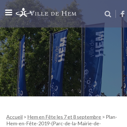
Accueil
>
Hem en Fête les 7 et 8 septembre
>
Plan-
Hem-en-Fête-2019-(Parc-de-la-Mairie-de-