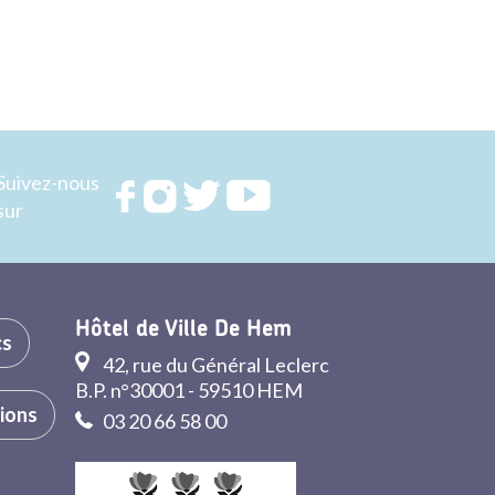
Suivez-nous
Rejoignez
Rejoignez
Rejoignez
Rejoignez
sur
nous sur
nous sur
nous sur
nous sur
FACEBOOK
INSTAGRAM
TWITTER
YOUTUBE
Hôtel de Ville De Hem
cs
42, rue du Général Leclerc
B.P. n°30001 - 59510 HEM
tions
03 20 66 58 00