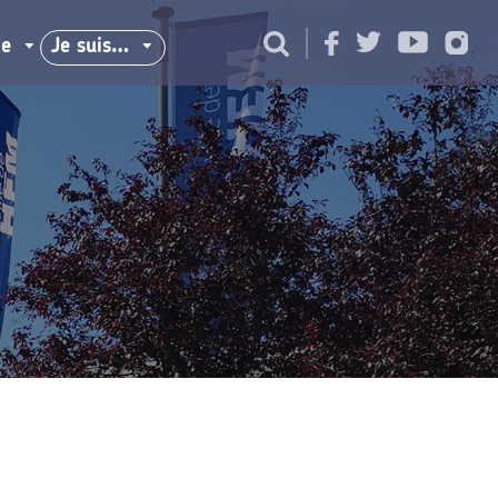
ie
Je suis…