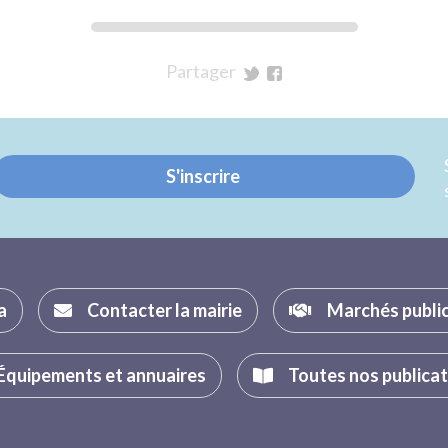
Partager
sur
sur
Twitter
Facebook
S'inscrire
a
Contacter la mairie
Marchés publi
Équipements et annuaires
Toutes nos publica