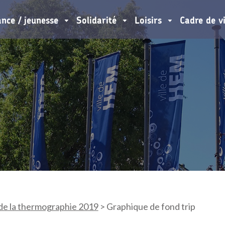
ance / jeunesse
Solidarité
Loisirs
Cadre de v
de la thermographie 2019
>
Graphique de fond trip