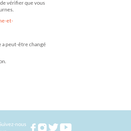
t de vérifier que vous
urnes.
ne-et-
e a peut-être changé
on.
Suivez-nous
Rejoignez
Rejoignez
Rejoignez
Rejoignez