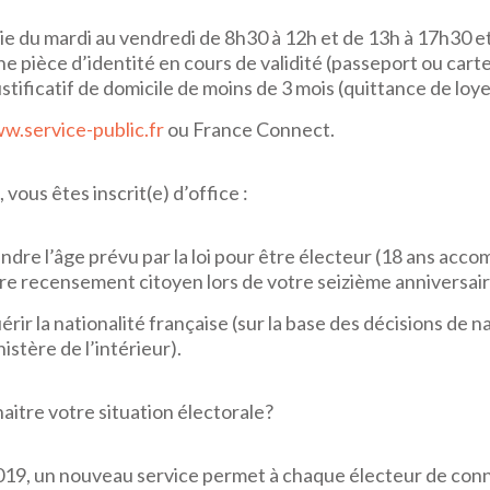
rie du mardi au vendredi de 8h30 à 12h et de 13h à 17h30 e
e pièce d’identité en cours de validité (passeport ou cart
ustificatif de domicile de moins de 3 mois (quittance de loy
w.service-public.fr
ou France Connect.
 vous êtes inscrit(e) d’office :
ndre l’âge prévu par la loi pour être électeur (18 ans accom
tre recensement citoyen lors de votre seizième anniversair
rir la nationalité française (sur la base des décisions de n
istère de l’intérieur).
aitre votre situation électorale?
019, un nouveau service permet à chaque électeur de con