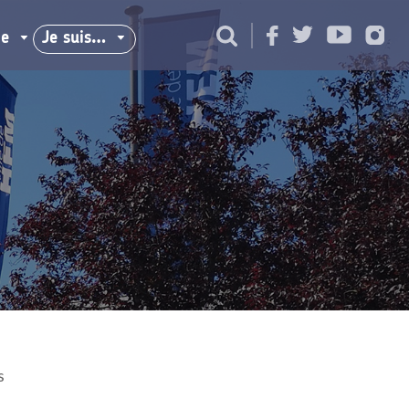
ie
Je suis…
s