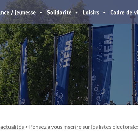
ance / jeunesse
Solidarité
Loisirs
Cadre de v
 actualités
>
Pensez à vous inscrire sur les listes électorale