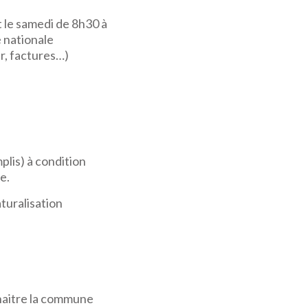
t le samedi de 8h30 à
e nationale
er, factures…)
plis) à condition
e.
aturalisation
naitre la commune