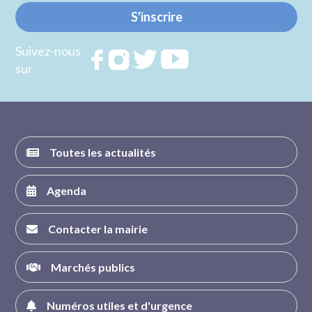
S'inscrire
Suivez-nous
Rejoignez
Rejoignez
Rejoignez
Rejoignez
sur
nous sur
nous sur
nous sur
nous sur
FACEBOOK
INSTAGRAM
TWITTER
YOUTUBE
Toutes les actualités
Agenda
Contacter la mairie
Marchés publics
Numéros utiles et d'urgence