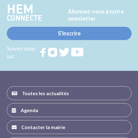
HEM
Abonnez-vous à notre
CONNECTE
newsletter
S'inscrire
Suivez-nous
Rejoignez
Rejoignez
Rejoignez
Rejoignez
sur
nous sur
nous sur
nous sur
nous sur
FACEBOOK
INSTAGRAM
TWITTER
YOUTUBE
Toutes les actualités
Agenda
Contacter la mairie