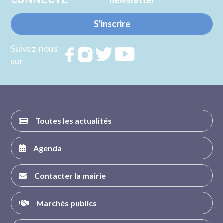
CONNECTE
S'inscrire
Suivez-nous
Rejoignez
Rejoignez
Rejoignez
Rejoignez
sur
nous sur
nous sur
nous sur
nous sur
FACEBOOK
INSTAGRAM
TWITTER
YOUTUBE
Toutes les actualités
Agenda
Contacter la mairie
Marchés publics