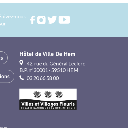
Suivez-nous
Rejoignez
Rejoignez
Rejoignez
Rejoignez
sur
nous sur
nous sur
nous sur
nous sur
FACEBOOK
INSTAGRAM
TWITTER
YOUTUBE
Hôtel de Ville De Hem
cs
42, rue du Général Leclerc
B.P. n°30001 - 59510 HEM
tions
03 20 66 58 00
tact