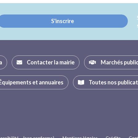
Twitter
Facebook
S'inscrire
a
Contacter la mairie
Marchés publi
Équipements et annuaires
Toutes nos publica
essibilité – (non conforme)
-
Mentions légales
-
Crédits
-
Con