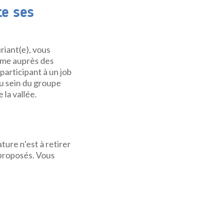
te ses
riant(e), vous
sme auprès des
articipant à un job
au sein du groupe
 la vallée.
ure n’est à retirer
 proposés. Vous