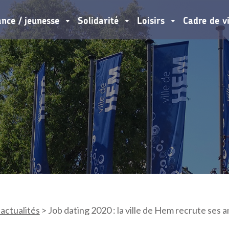
ance / jeunesse
Solidarité
Loisirs
Cadre de v
 actualités
>
Job dating 2020 : la ville de Hem recrute ses 