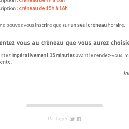
ription :
créneau de 9h à 10h
ription :
créneau de 15h à 16h
ne pouvez vous inscrire que sur
un seul créneau
horaire.
entez vous au créneau que vous aurez choisi
entez
impérativement 15 minutes
avant le rendez-vous, m
cente.
In
Partager
sur
sur