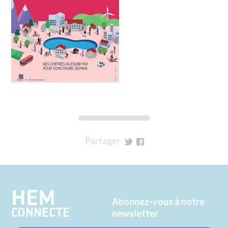
Partager
sur
sur
Twitter
Facebook
HEM
Abonnez-vous à notre
CONNECTE
newsletter