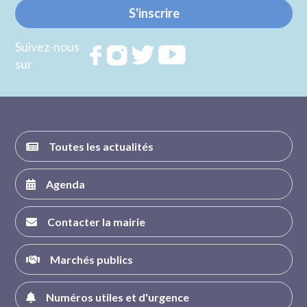
S'inscrire
Suivez-nous
Rejoignez
Rejoignez
Rejoignez
Rejoignez
sur
nous sur
nous sur
nous sur
nous sur
FACEBOOK
INSTAGRAM
TWITTER
YOUTUBE
Toutes les actualités
Agenda
Contacter la mairie
Marchés publics
Numéros utiles et d'urgence