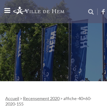
Accueil
>
Recensement 2020
>
affiche-40×60-
2020-155