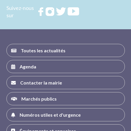
Suivez-nous
Rejoignez
Rejoignez
Rejoignez
Rejoignez
sur
nous sur
nous sur
nous sur
nous sur
FACEBOOK
INSTAGRAM
TWITTER
YOUTUBE
Toutes les actualités
Agenda
Contacter la mairie
Marchés publics
Numéros utiles et d'urgence
Équipements et annuaires