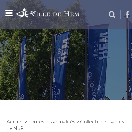
Accueil
>
Toutes les actualités
>
Collecte des sapins
de Noël