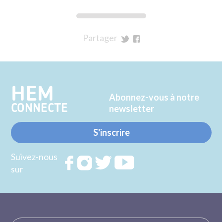
Partager
sur
sur
Twitter
Facebook
HEM
Abonnez-vous à notre
CONNECTE
newsletter
S'inscrire
Suivez-nous
Rejoignez
Rejoignez
Rejoignez
Rejoignez
sur
nous sur
nous sur
nous sur
nous sur
FACEBOOK
INSTAGRAM
TWITTER
YOUTUBE