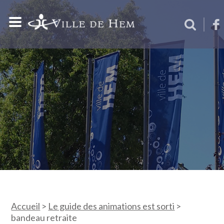
Accueil
>
Le guide des animations est sorti
>
bandeau retraite