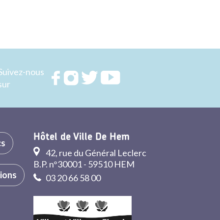
Suivez-nous
Rejoignez
Rejoignez
Rejoignez
Rejoignez
sur
nous sur
nous sur
nous sur
nous sur
FACEBOOK
INSTAGRAM
TWITTER
YOUTUBE
Hôtel de Ville De Hem
cs
42, rue du Général Leclerc
B.P. n°30001 - 59510 HEM
tions
03 20 66 58 00