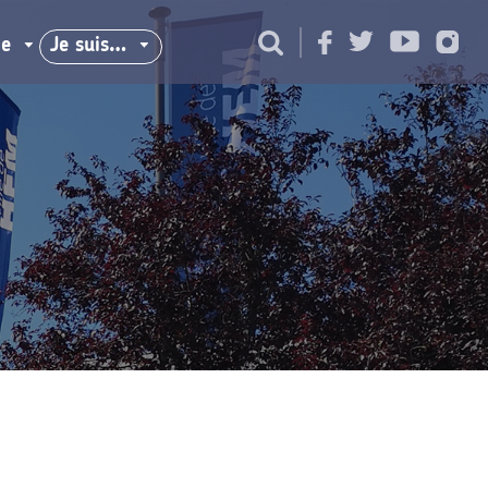
ie
Je suis…