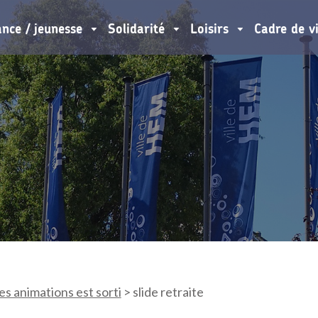
ance / jeunesse
Solidarité
Loisirs
Cadre de v
es animations est sorti
>
slide retraite