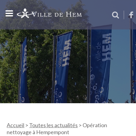
Accueil
>
Toutes les actualités
>
Opération
nettoyage à Hempempont