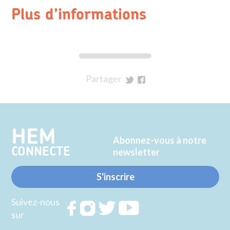
Plus d’informations
Partager
sur
sur
Twitter
Facebook
HEM
Abonnez-vous à notre
CONNECTE
newsletter
S'inscrire
Suivez-nous
Rejoignez
Rejoignez
Rejoignez
Rejoignez
sur
nous sur
nous sur
nous sur
nous sur