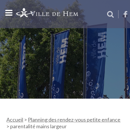
Accueil
>
Planning des rendez-vous petite enfance
>
parentalité mains largeur