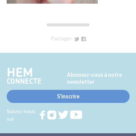
Partager
sur
sur
Twitter
Facebook
HEM
Abonnez-vous à notre
CONNECTE
newsletter
S'inscrire
Suivez-nous
Rejoignez
Rejoignez
Rejoignez
Rejoignez
sur
nous sur
nous sur
nous sur
nous sur
FACEBOOK
INSTAGRAM
TWITTER
YOUTUBE