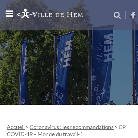
Accueil
>
Coronavirus : les recommandations
>
CP
COVID-19 – Monde du travail-1