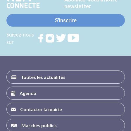
CONNECTE
newsletter
S'inscrire
Suivez-nous
Rejoignez
Rejoignez
Rejoignez
Rejoignez
sur
nous sur
nous sur
nous sur
nous sur
FACEBOOK
INSTAGRAM
TWITTER
YOUTUBE
Toutes les actualités
Agenda
Contacter la mairie
Marchés publics