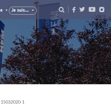
ie
Je suis…
e 15032020-1