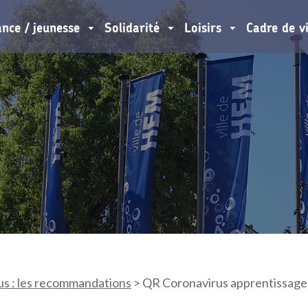
ance / jeunesse
Solidarité
Loisirs
Cadre de v
us : les recommandations
>
QR Coronavirus apprentissag