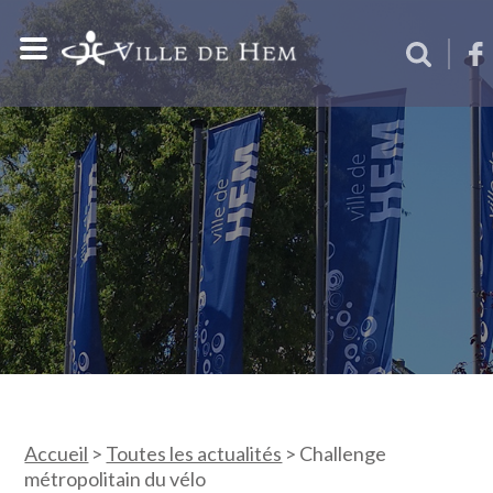
Accueil
>
Toutes les actualités
>
Challenge
métropolitain du vélo