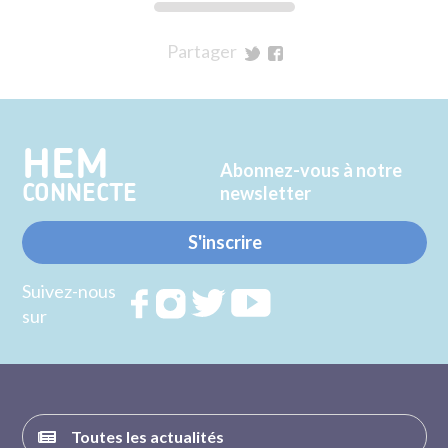
Partager
sur
sur
Twitter
Facebook
HEM
Abonnez-vous à notre
CONNECTE
newsletter
S'inscrire
Suivez-nous
Rejoignez
Rejoignez
Rejoignez
Rejoignez
sur
nous sur
nous sur
nous sur
nous sur
FACEBOOK
INSTAGRAM
TWITTER
YOUTUBE
Toutes les actualités