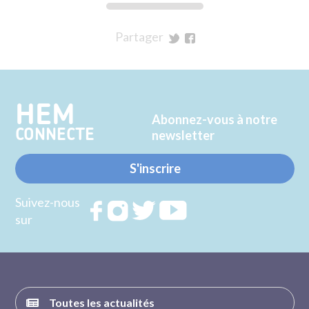
Partager
sur
sur
Twitter
Facebook
HEM
Abonnez-vous à notre
CONNECTE
newsletter
S'inscrire
Suivez-nous
Rejoignez
Rejoignez
Rejoignez
Rejoignez
sur
nous sur
nous sur
nous sur
nous sur
FACEBOOK
INSTAGRAM
TWITTER
YOUTUBE
Toutes les actualités