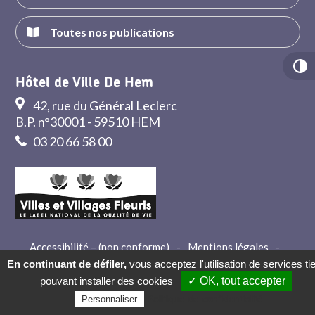
Toutes nos publications
Hôtel de Ville De Hem
42, rue du Général Leclerc
B.P. n°30001 - 59510 HEM
03 20 66 58 00
Accessibilité – (non conforme)
-
Mentions légales
-
Crédits
-
Contact
En continuant de défiler,
vous acceptez l'utilisation de services ti
pouvant installer des cookies
✓ OK, tout accepter
Politique de confidentialité
Personnaliser