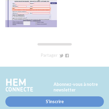
Partager
sur
sur
Twitter
Facebook
HEM
Abonnez-vous à notre
CONNECTE
newsletter
S'inscrire