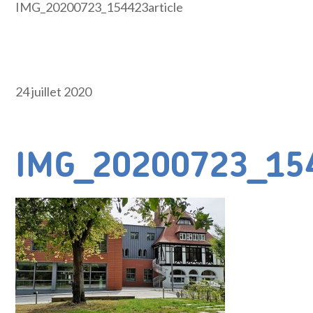
IMG_20200723_154423article
24 juillet 2020
IMG_20200723_154