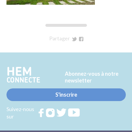
Partager
sur
sur
Twitter
Facebook
HEM
Abonnez-vous à notre
CONNECTE
newsletter
S'inscrire
Suivez-nous
Rejoignez
Rejoignez
Rejoignez
Rejoignez
sur
nous sur
nous sur
nous sur
nous sur
FACEBOOK
INSTAGRAM
TWITTER
YOUTUBE