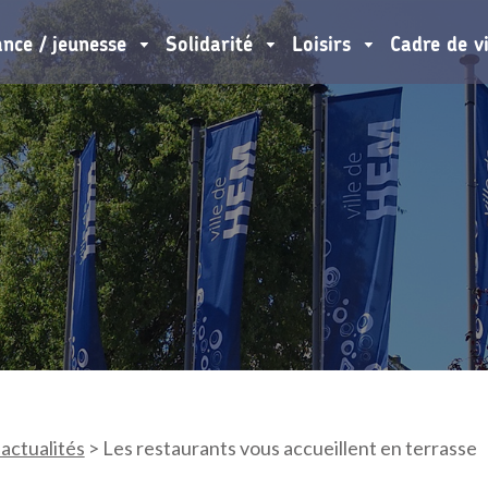
ance / jeunesse
Solidarité
Loisirs
Cadre de v
 actualités
>
Les restaurants vous accueillent en terrasse