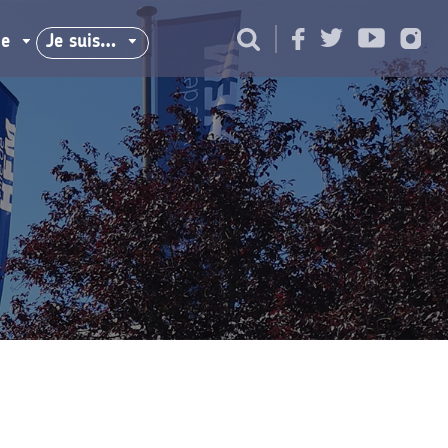
ie
Je suis…