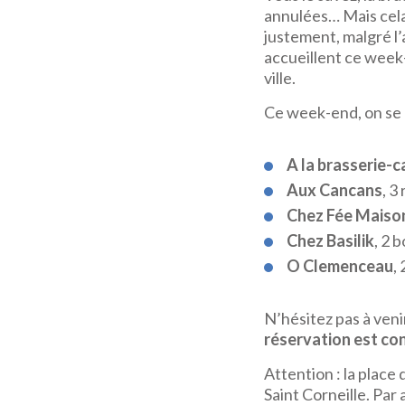
annulées… Mais cela
justement, malgré l
accueillent ce week-
ville.
Ce week-end, on se 
A la brasserie-c
Aux Cancans
, 3
Chez Fée Maiso
Chez Basilik
, 2 
O Clemenceau
,
N’hésitez pas à veni
réservation est con
Attention : la place
Saint Corneille. Par 