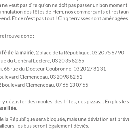
 ne veut pas dire qu’on ne doit pas passer un bon moment 
’annulation des fêtes de Hem, nos commerçants et restaur
end. Et ce n’est pas tout ! Cinq terrasses sont aménagées 
retrouve donc :
afé de la mairie
, 2 place de la République, 03 20 75 67 90
 rue du Général Leclerc, 03 20 35 82 65
n
, 68 rue du Docteur Coubronne, 03 20 27 81 31
boulevard Clemenceau, 03 20 98 82 51
 2 boulevard Clemenceau, 07 66 13 07 65
r y déguster des moules, des frites, des pizzas… En plus le 
seillée.
 de la République sera bloquée, mais une déviation est prév
ailleurs, les bus seront également déviés.