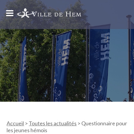
Accueil
>
Toutes les actualités
>
Questionnaire pour
les jeunes hémois