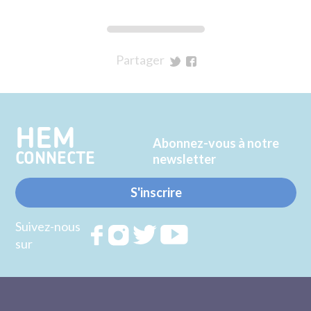
Partager
sur
sur
Twitter
Facebook
HEM
Abonnez-vous à notre
CONNECTE
newsletter
S'inscrire
Suivez-nous
Rejoignez
Rejoignez
Rejoignez
Rejoignez
sur
nous sur
nous sur
nous sur
nous sur
FACEBOOK
INSTAGRAM
TWITTER
YOUTUBE