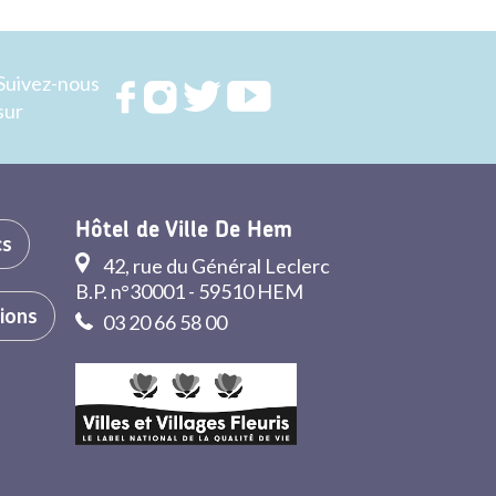
Suivez-nous
Rejoignez
Rejoignez
Rejoignez
Rejoignez
sur
nous sur
nous sur
nous sur
nous sur
FACEBOOK
INSTAGRAM
TWITTER
YOUTUBE
Hôtel de Ville De Hem
cs
42, rue du Général Leclerc
B.P. n°30001 - 59510 HEM
tions
03 20 66 58 00