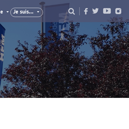
ie
Je suis…