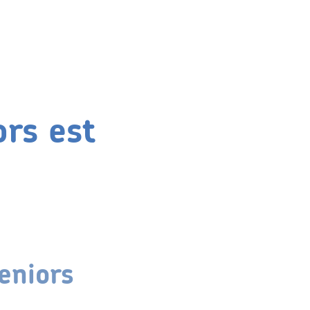
ors est
seniors