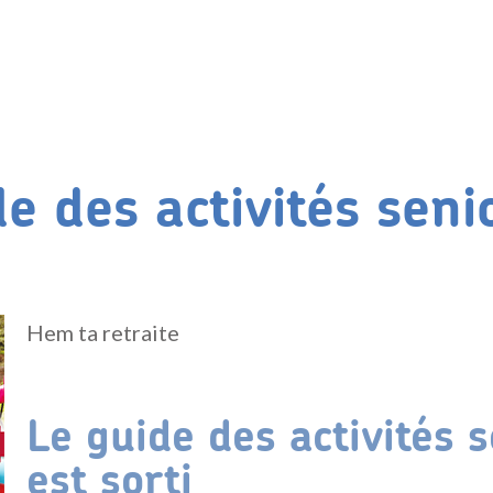
e des activités seni
Hem ta retraite
Le guide des activités 
est sorti