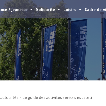
ance / jeunesse
Solidarité
Loisirs
Cadre de v
 actualités
>
Le guide des activités seniors est sorti