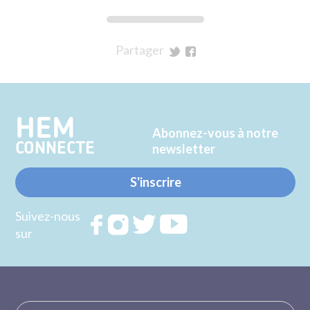
Partager
sur
sur
Twitter
Facebook
HEM
Abonnez-vous à notre
CONNECTE
newsletter
S'inscrire
Suivez-nous
Rejoignez
Rejoignez
Rejoignez
Rejoignez
sur
nous sur
nous sur
nous sur
nous sur
FACEBOOK
INSTAGRAM
TWITTER
YOUTUBE