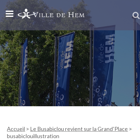
Accueil
>
Le Busabiclou revient sur la Grand’Place
>
busabiclouillustration