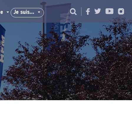
ie
Je suis…