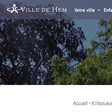
Votre ville
Enf
Accueil
>
A Hem auss