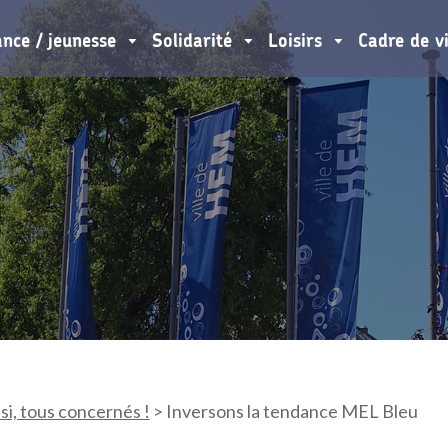
ance / jeunesse
Solidarité
Loisirs
Cadre de v
i, tous concernés !
>
Inversons la tendance MEL Bleu