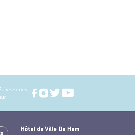
Suivez-nous
Rejoignez
Rejoignez
Rejoignez
Rejoignez
sur
nous sur
nous sur
nous sur
nous sur
FACEBOOK
INSTAGRAM
TWITTER
YOUTUBE
Hôtel de Ville De Hem
cs