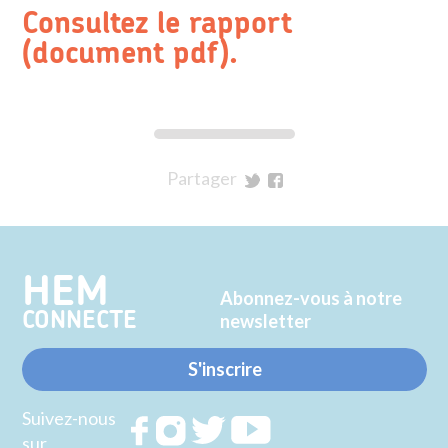
Consultez le rapport
(document pdf).
Partager
sur
sur
Twitter
Facebook
HEM
Abonnez-vous à notre
CONNECTE
newsletter
S'inscrire
Suivez-nous
Rejoignez
Rejoignez
Rejoignez
Rejoignez
sur