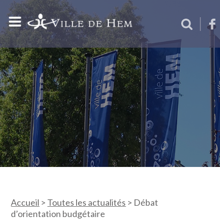
Accueil
>
Toutes les actualités
>
Débat
d’orientation budgétaire