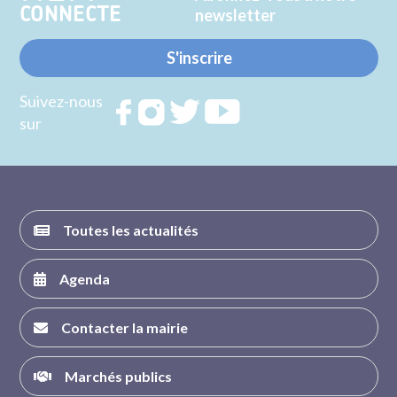
CONNECTE
newsletter
S'inscrire
Suivez-nous
Rejoignez
Rejoignez
Rejoignez
Rejoignez
sur
nous sur
nous sur
nous sur
nous sur
FACEBOOK
INSTAGRAM
TWITTER
YOUTUBE
Toutes les actualités
Agenda
Contacter la mairie
Marchés publics