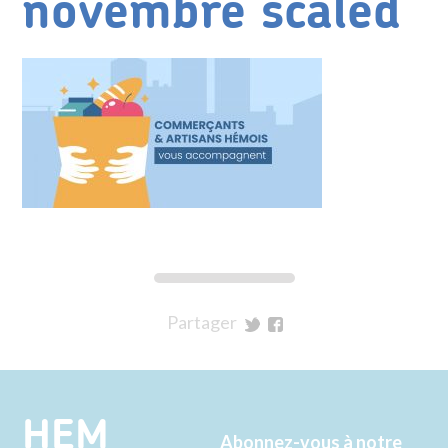
novembre scaled
Partager
sur
sur
Twitter
Facebook
HEM
Abonnez-vous à notre