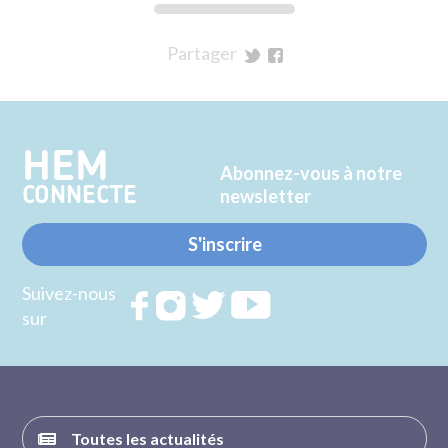
Partager
sur
sur
Twitter
Facebook
HEM
Abonnez-vous à notre
CONNECTE
newsletter
S'inscrire
Suivez-nous
Rejoignez
Rejoignez
Rejoignez
Rejoignez
sur
nous sur
nous sur
nous sur
nous sur
FACEBOOK
INSTAGRAM
TWITTER
YOUTUBE
Toutes les actualités