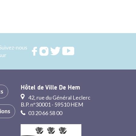
Suivez-nous
Rejoignez
Rejoignez
Rejoignez
Rejoignez
sur
nous sur
nous sur
nous sur
nous sur
FACEBOOK
INSTAGRAM
TWITTER
YOUTUBE
Hôtel de Ville De Hem
cs
42, rue du Général Leclerc
B.P. n°30001 - 59510 HEM
tions
03 20 66 58 00