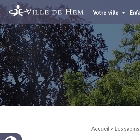
Votre ville
Enf
Accueil
>
Les sapins