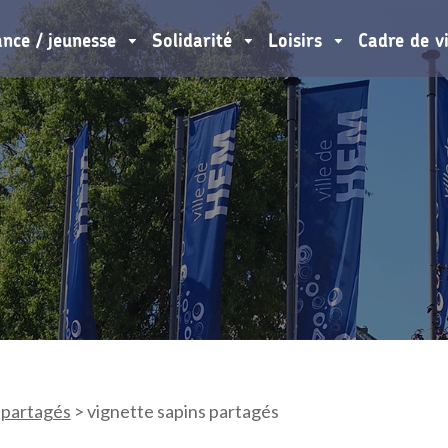
ance / jeunesse
Solidarité
Loisirs
Cadre de v
 partagés
>
vignette sapins partagés