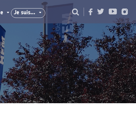
ie
Je suis…