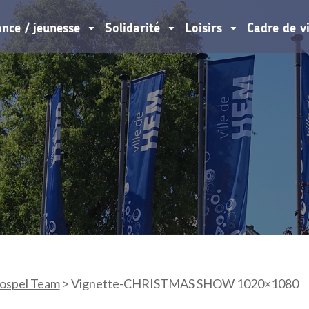
ance / jeunesse
Solidarité
Loisirs
Cadre de v
ospel Team
>
Vignette-CHRISTMAS SHOW 1020×1080