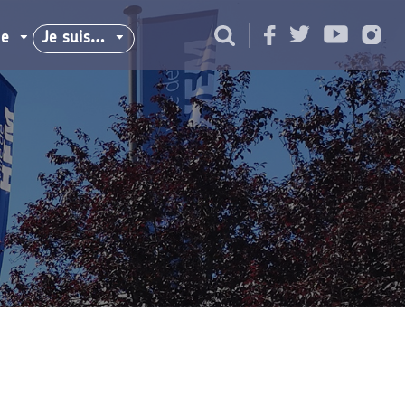
ie
Je suis…