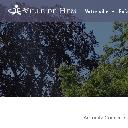
Votre ville
Enf
Accueil
>
Concert G