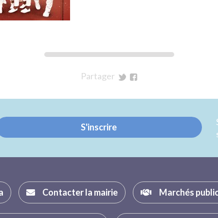
Partager
sur
sur
Twitter
Facebook
S'inscrire
a
Contacter la mairie
Marchés publi