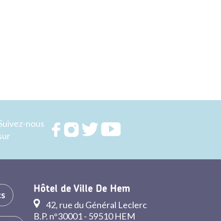
Suivez-nous
Rejoignez
Rejoignez
Rejoignez
Rejoignez
sur
nous sur
nous sur
nous sur
nous sur
FACEBOOK
INSTAGRAM
TWITTER
YOUTUBE
Hôtel de Ville De Hem
cs
42, rue du Général Leclerc
B.P. n°30001 - 59510 HEM