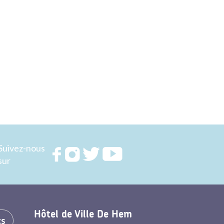
Suivez-nous
Rejoignez
Rejoignez
Rejoignez
Rejoignez
sur
nous sur
nous sur
nous sur
nous sur
FACEBOOK
INSTAGRAM
TWITTER
YOUTUBE
Hôtel de Ville De Hem
cs