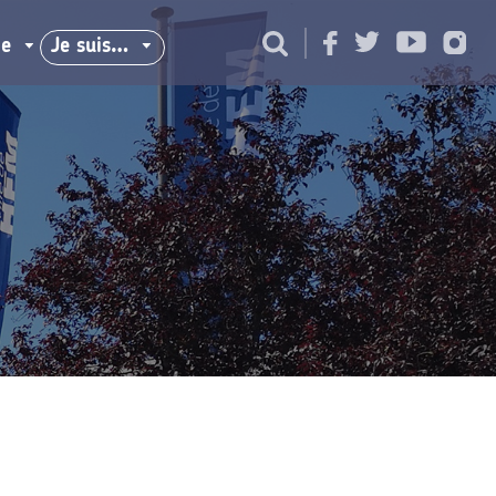
ie
Je suis…