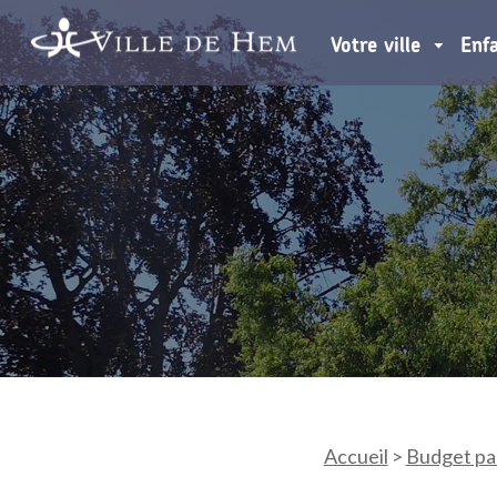
Votre ville
Enf
Accueil
>
Budget part