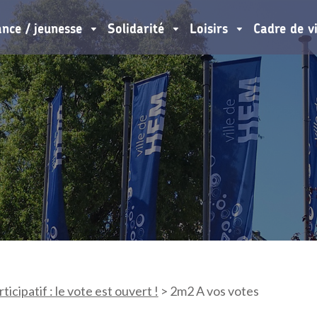
ance / jeunesse
Solidarité
Loisirs
Cadre de v
icipatif : le vote est ouvert !
>
2m2 A vos votes