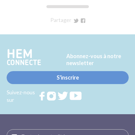
Partager
sur
sur
Twitter
Facebook
HEM
Abonnez-vous à notre
CONNECTE
newsletter
S'inscrire
Suivez-nous
Rejoignez
Rejoignez
Rejoignez
Rejoignez
sur
nous sur
nous sur
nous sur
nous sur
FACEBOOK
INSTAGRAM
TWITTER
YOUTUBE