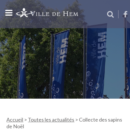
Accueil
>
Toutes les actualités
>
Collecte des sapins
de Noël