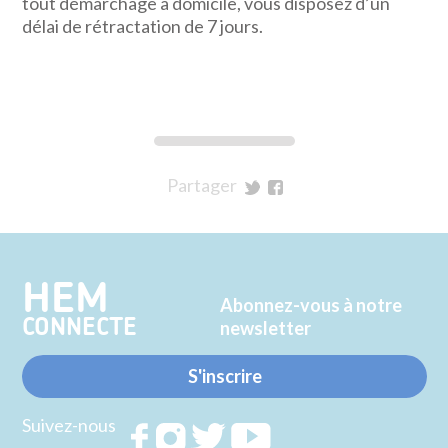
tout démarchage à domicile, vous disposez d’un
délai de rétractation de 7 jours.
Partager
sur
sur
Twitter
Facebook
HEM
Abonnez-vous à notre
CONNECTE
newsletter
S'inscrire
Suivez-nous
Rejoignez
Rejoignez
Rejoignez
Rejoignez