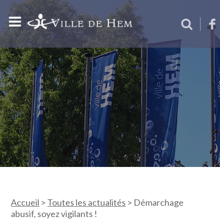
Accueil
>
Toutes les actualités
>
Démarchage
abusif, soyez vigilants !