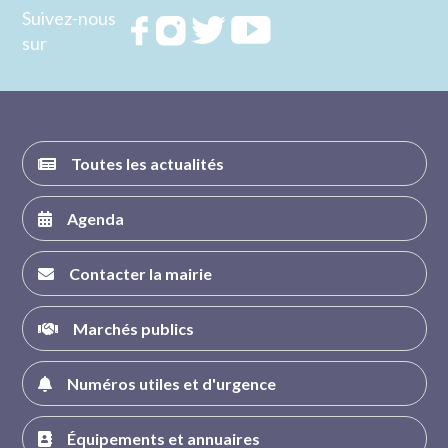
Suivez-nous
Rejoignez
Rejoignez
Rejoignez
Rejoignez
sur
nous sur
nous sur
nous sur
nous sur
FACEBOOK
INSTAGRAM
TWITTER
YOUTUBE
Toutes les actualités
Agenda
Contacter la mairie
Marchés publics
Numéros utiles et d'urgence
Équipements et annuaires