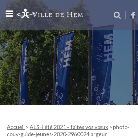
Accueil
>
ALSH été 2021 – faites vos vœux
>
photo-
couv-guide-jeunes-2020-2960024largeur