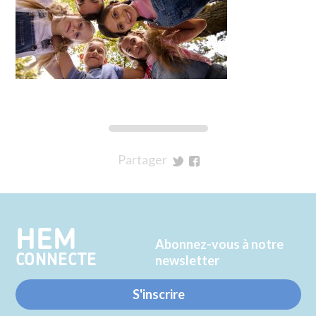
Partager
sur
sur
Twitter
Facebook
HEM
Abonnez-vous à notre
CONNECTE
newsletter
S'inscrire