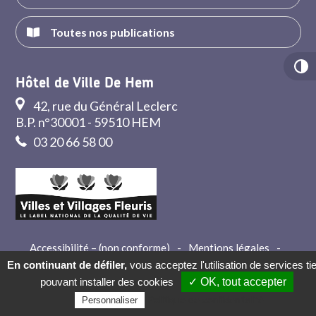
Toutes nos publications
Hôtel de Ville De Hem
42, rue du Général Leclerc
B.P. n°30001 - 59510 HEM
03 20 66 58 00
Accessibilité – (non conforme)
-
Mentions légales
-
Crédits
-
Contact
En continuant de défiler,
vous acceptez l'utilisation de services ti
pouvant installer des cookies
✓ OK, tout accepter
Politique de confidentialité
Personnaliser