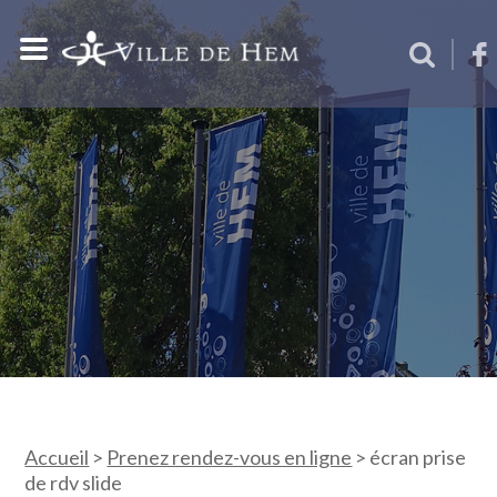
Accueil
>
Prenez rendez-vous en ligne
>
écran prise
de rdv slide