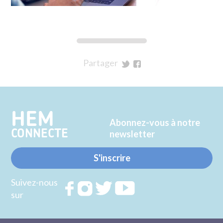
Partager
sur
sur
Twitter
Facebook
HEM
Abonnez-vous à notre
CONNECTE
newsletter
S'inscrire
Suivez-nous
Rejoignez
Rejoignez
Rejoignez
Rejoignez
sur
nous sur
nous sur
nous sur
nous sur
FACEBOOK
INSTAGRAM
TWITTER
YOUTUBE