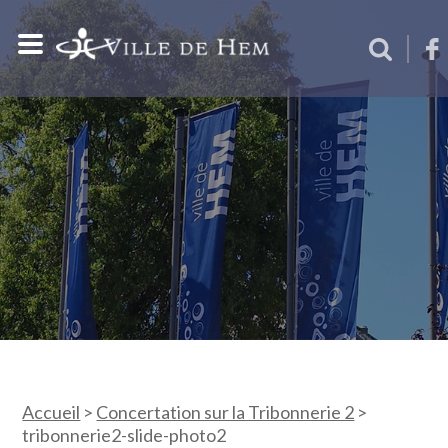
Accueil
>
Concertation sur la Tribonnerie 2
>
tribonnerie2-slide-photo2