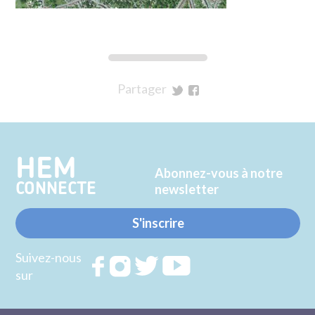
Partager
sur
sur
Twitter
Facebook
HEM
Abonnez-vous à notre
CONNECTE
newsletter
S'inscrire
Suivez-nous
Rejoignez
Rejoignez
Rejoignez
Rejoignez
sur
nous sur
nous sur
nous sur
nous sur
FACEBOOK
INSTAGRAM
TWITTER
YOUTUBE