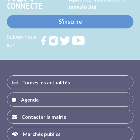
CONNECTE
newsletter
S'inscrire
Suivez-nous
Rejoignez
Rejoignez
Rejoignez
Rejoignez
sur
nous sur
nous sur
nous sur
nous sur
FACEBOOK
INSTAGRAM
TWITTER
YOUTUBE
Toutes les actualités
Agenda
Contacter la mairie
Marchés publics