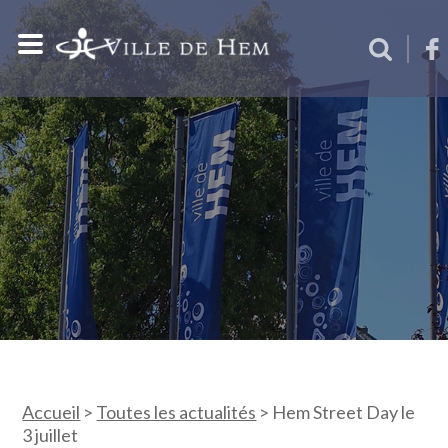
Accueil
>
Toutes les actualités
>
Hem Street Day le
3 juillet