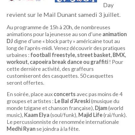
Day
revient sur le Mail Dunant samedi 3 juillet.
Au programme de 15h à 20h, de nombreuses
animations pour la jeunesse au son d’une
animation
DJ
digne d’une « block party » américaine tout au
long de l’après-midi. Venez découvrir des pratiques
urbaines :
football freestyle, street basket, BMX,
workout, capoeira break dance ou graffiti
! Pour
cette dernière activité, des graffeurs
customiseront des casquettes. 50 casquettes
seront offertes.
En soirée, place aux
concerts
avec pas moins de 4
groupes et artistes :
Le Bal d’Areski
(musique du
monde tzigane et chanson française),
Djam
(world
music),
Kaam Elya
(soul/funk),
Majid Life
(raï/funk).
Le percussionniste de renommée internationale
Medhi Ryan
se joindra à la fête.