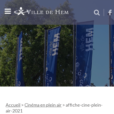
Accueil
>
Cinéma en plein air
>
affiche-cine-plein-
air-2021