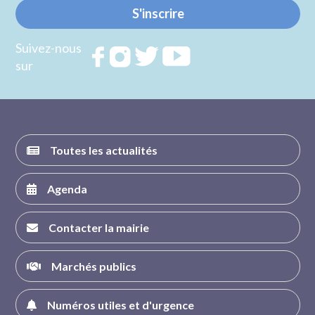
S'inscrire
Suivez-nous
Rejoignez
Rejoignez
Rejoignez
Rejoignez
sur
nous sur
nous sur
nous sur
nous sur
FACEBOOK
INSTAGRAM
TWITTER
YOUTUBE
Toutes les actualités
Agenda
Contacter la mairie
Marchés publics
Numéros utiles et d'urgence