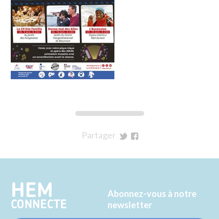
Partager
sur
sur
Twitter
Facebook
HEM
Abonnez-vous à notre
CONNECTE
newsletter