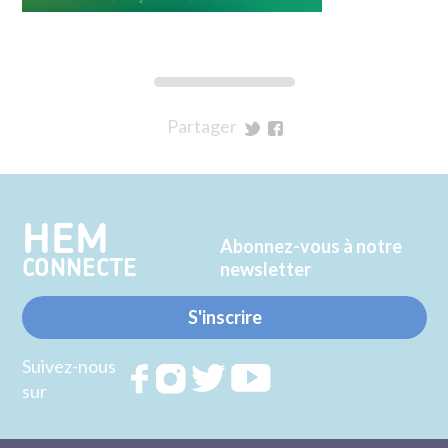
Partager
sur
sur
Twitter
Facebook
HEM
Abonnez-vous à notre
CONNECTE
newsletter
S'inscrire
Suivez-nous
Rejoignez
Rejoignez
Rejoignez
Rejoignez
sur
nous sur
nous sur
nous sur
nous sur
FACEBOOK
INSTAGRAM
TWITTER
YOUTUBE