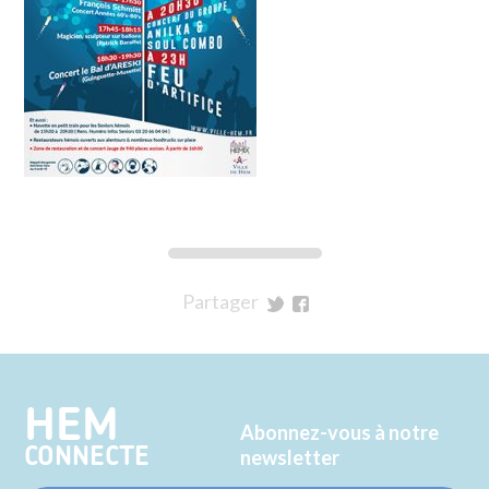
Partager
sur
sur
Twitter
Facebook
HEM
Abonnez-vous à notre
CONNECTE
newsletter