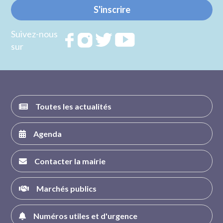
S'inscrire
Suivez-nous
Rejoignez
Rejoignez
Rejoignez
Rejoignez
sur
nous sur
nous sur
nous sur
nous sur
FACEBOOK
INSTAGRAM
TWITTER
YOUTUBE
Toutes les actualités
Agenda
Contacter la mairie
Marchés publics
Numéros utiles et d'urgence