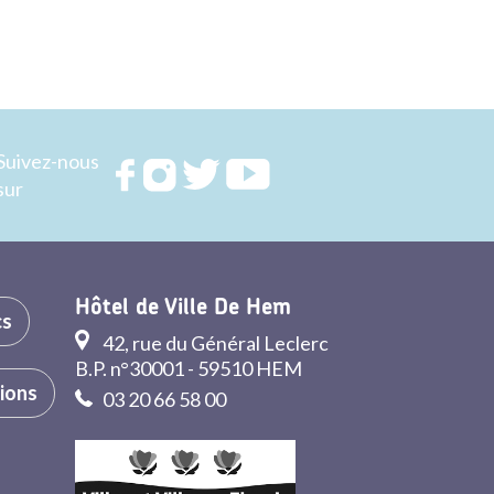
Suivez-nous
Rejoignez
Rejoignez
Rejoignez
Rejoignez
sur
nous sur
nous sur
nous sur
nous sur
FACEBOOK
INSTAGRAM
TWITTER
YOUTUBE
Hôtel de Ville De Hem
cs
42, rue du Général Leclerc
B.P. n°30001 - 59510 HEM
tions
03 20 66 58 00