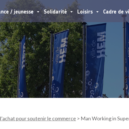
ance / jeunesse
Solidarité
Loisirs
Cadre de v
d’achat pour soutenir le commerce
>
Man Working in Supe