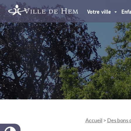
Votre ville
Enf
Accueil
>
Des bons 