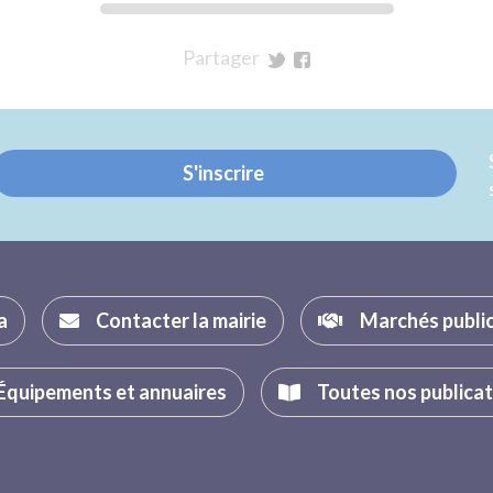
Partager
sur
sur
Twitter
Facebook
S'inscrire
a
Contacter la mairie
Marchés publi
Équipements et annuaires
Toutes nos publica