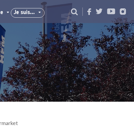
ie
Je suis…
rmarket